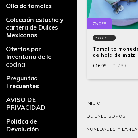
Olla de tamales
Colección estuche y
7
% OFF
cartera de Dulces
Mexicanos
2 COLORES
Ofertas por
Tamalito moned
de hoja de maíz
Inventario de la
cocina
€16,09
€17,39
Preguntas
Frecuentes
AVISO DE
INICIO
PRIVACIDAD
QUIÉNES SOMOS
Política de
Devolución
NOVEDADES Y LANZA