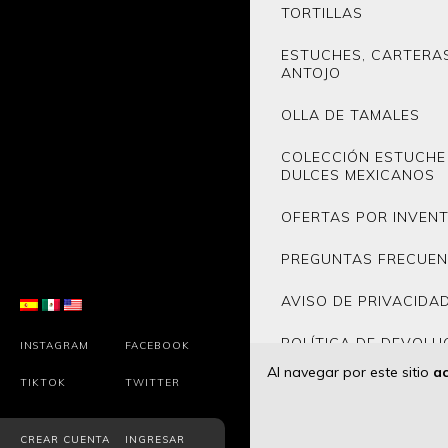
TORTILLAS
ESTUCHES, CARTERA
ANTOJO
OLLA DE TAMALES
COLECCIÓN ESTUCHE
DULCES MEXICANOS
OFERTAS POR INVENT
PREGUNTAS FRECUEN
AVISO DE PRIVACIDA
POLÍTICA DE DEVOLU
INSTAGRAM
FACEBOOK
Al navegar por este sitio
ac
TIKTOK
TWITTER
CREAR CUENTA
INGRESAR