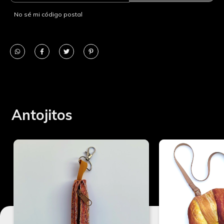
Material textil.
No sé mi código postal
Alma de polyfom.
Antojitos