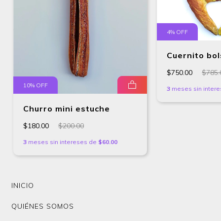
4
% OFF
Cuernito bol
$750.00
$785.
10
% OFF
3
meses sin inter
Churro mini estuche
$180.00
$200.00
3
meses sin intereses de
$60.00
INICIO
QUIÉNES SOMOS