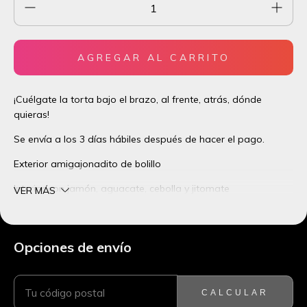
¡Cuélgate la torta bajo el brazo, al frente, atrás, dónde
quieras!
Se envía a los 3 días hábiles después de hacer el pago.
Exterior amigajonadito de bolillo
Interior con jamón, aguacate, cebolla y jitomate
VER MÁS
Tamaño interior de 18 ancho x 24 cm largo.
Cierre lateral
Opciones de envío
ENTREGAS PARA EL CP:
CAMBIAR CP
Bolsa frontal con cierre
Correa desmontable y ajustable de nylon por si no quieres
CALCULAR
colgarte la torta.