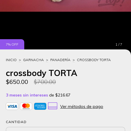
7
% OFF
1
/
7
INICIO
>
GARNACHA
>
PANADERÍA
>
CROSSBODY TORTA
crossbody TORTA
$650.00
$700.00
3
meses sin intereses
de
$216.67
Ver métodos de pago
CANTIDAD