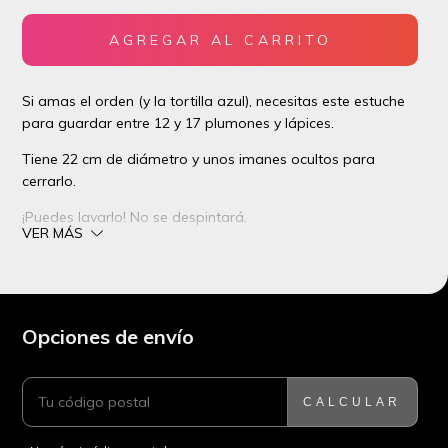
Si amas el orden (y la tortilla azul), necesitas este estuche
para guardar entre 12 y 17 plumones y lápices.
Tiene 22 cm de diámetro y unos imanes ocultos para
cerrarlo.
¡Puedes lavarlo! No se despintará.
VER MÁS
Lavar a mano con detergente suave, no usar blanqueador
ni cloro. secar a la sombra.
Opciones de envío
ENTREGAS PARA EL CP:
CAMBIAR CP
CALCULAR